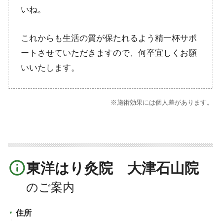
いね。
これからも生活の質が保たれるよう精一杯サポ
ートさせていただきますので、何卒宜しくお願
いいたします。
※施術効果には個人差があります。
info_outline
東洋はり灸院 大津石山院
住所