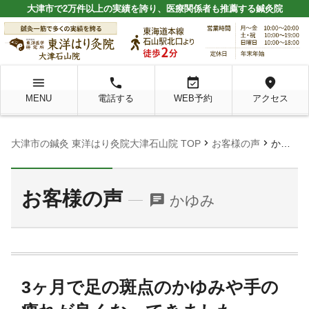
大津市で2万件以上の実績を誇り、医療関係者も推薦する鍼灸院
menu
local_phone
event_available
location_on
MENU
電話する
WEB予約
アクセス
chevron_right
chevron_right
大津市の鍼灸 東洋はり灸院大津石山院 TOP
お客様の声
かゆみ
お客様の声
chat
かゆみ
3ヶ月で足の斑点のかゆみや手の