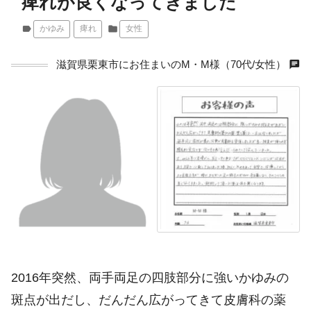
痺れが良くなってきました
label
かゆみ
痺れ
folder
女性
chat
滋賀県栗東市にお住まいのM・M様（70代/女性）
2016年突然、両手両足の四肢部分に強いかゆみの
斑点が出だし、だんだん広がってきて皮膚科の薬