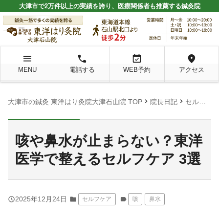
大津市で2万件以上の実績を誇り、医療関係者も推薦する鍼灸院
menu
local_phone
event_available
location_on
MENU
電話する
WEB予約
アクセス
chevron_right
chevron_right
大津市の鍼灸 東洋はり灸院大津石山院 TOP
院長日記
セルフケア
咳や鼻水が止まらない？東洋
医学で整えるセルフケア 3選
query_builder
2025年12月24日
folder
セルフケア
label
咳
鼻水