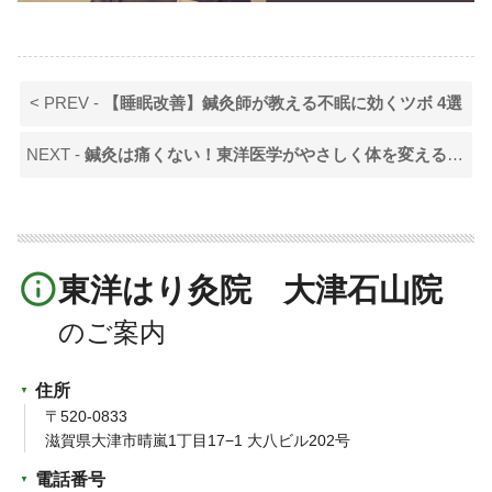
< PREV -
【睡眠改善】鍼灸師が教える不眠に効くツボ 4選
NEXT -
鍼灸は痛くない！東洋医学がやさしく体を変える理由
info_outline
東洋はり灸院 大津石山院
住所
〒520-0833
滋賀県大津市晴嵐1丁目17−1 大八ビル202号
電話番号