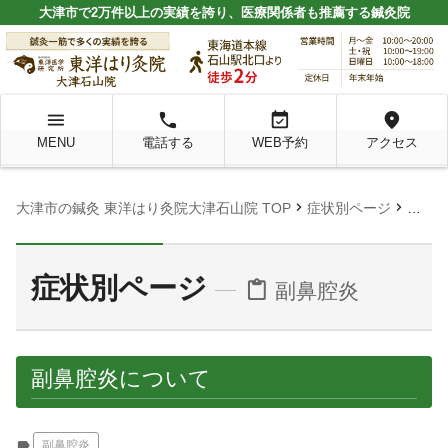
大津市で2万件以上の実績を誇り、医療関係者も推薦する鍼灸院
menu
local_phone
event_available
location_on
MENU
電話する
WEB予約
アクセス
chevron_right
chevron_right
大津市の鍼灸 東洋はり灸院大津石山院 TOP
症状別ページ
副鼻
症状別ページ
content_paste
副鼻腔炎
副鼻腔炎について
label
副鼻腔炎