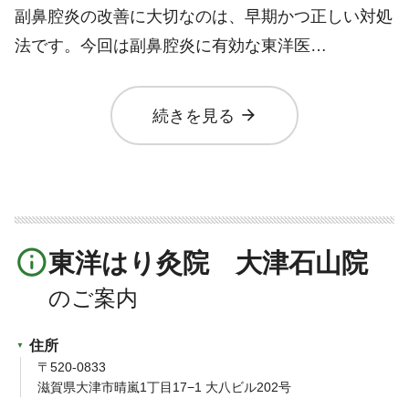
副鼻腔炎の改善に大切なのは、早期かつ正しい対処
法です。今回は副鼻腔炎に有効な東洋医…
arrow_forward
続きを見る
info_outline
東洋はり灸院 大津石山院
住所
〒520-0833
滋賀県大津市晴嵐1丁目17−1 大八ビル202号